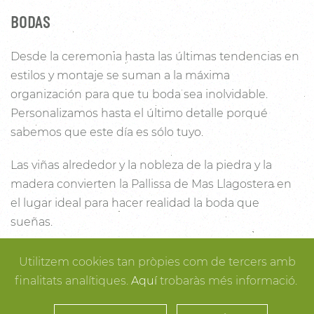
BODAS
Desde la ceremonia hasta las últimas tendencias en
estilos y montaje se suman a la máxima
organización para que tu boda sea inolvidable.
Personalizamos hasta el último detalle porqué
sabemos que este día es sólo tuyo.
Las viñas alrededor y la nobleza de la piedra y la
madera convierten la Pallissa de Mas Llagostera en
el lugar ideal para hacer realidad la boda que
sueñas.
Con un salón con capacidad para 120 personas con
Utilitzem cookies tan pròpies com de tercers amb
luz y unas esplendidas vistas, este es un lugar ideal
finalitats analítiques.
Aquí
trobaràs més informació.
para conectar con la naturaleza. Desde los rincones
más íntimos para la ceremonia hasta los espacios