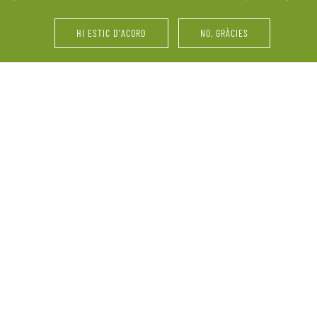
últims retocs del vestit o 
HI ESTIC D'ACORD
NO, GRÀCIES
i d’amics. La Pallissa de
Festes d’aniversari, serve
ebració. Ens adaptem a les
vinyes, maridatges, tastos 
perquè el més important
grup, reunions familiars 
informació sobre la nostra
demandes.