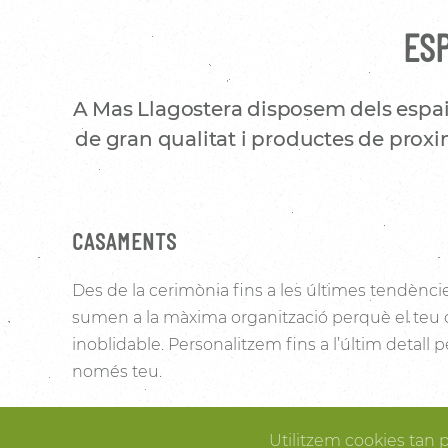
ESP
A Mas Llagostera disposem dels espai
de gran qualitat i productes de proxim
CASAMENTS
Des de la cerimònia fins a les últimes tendènci
sumen a la màxima organització perquè el teu
inoblidable. Personalitzem fins a l’últim detall
només teu.
Les vinyes que l’envolten i la noblesa de la pedra 
Utilitzem cookies tan 
Pallissa de Mas Llagostera un lloc ideal per conve