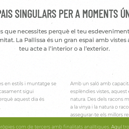
AIS SINGULARS PER A MOMENTS Ú
s que necessites perquè el teu esdeveniment
itat. La Pallissa és un gran espai amb vistes 
teu acte a l’interior o a l’exterior.
es en estils i muntatge se
Amb un saló amb capacita
 casament sigui
esplèndies vistes, aquest 
 perquè aquest dia és
natura. Des dels racons mé
a la vinya i la natura o ra
assegurar-te els millors re
i la fusta fan de la
posa en ordre, tu pots gau
pròpies com de tercers amb finalitats analítiques.
Aquí
tr
rtir en realitat el