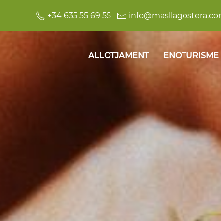
+34 635 55 69 55
info@masllagostera.c
ALLOTJAMENT
ENOTURISME