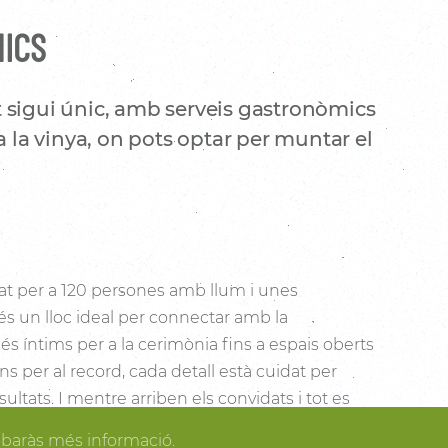
NICS
 sigui únic, amb serveis gastronòmics
a la vinya, on pots optar per muntar el
t per a 120 persones amb llum i unes
és un lloc ideal per connectar amb la
s íntims per a la cerimònia fins a espais oberts
cons per al record, cada detall està cuidat per
sultats. I mentre arriben els convidats i tot es
dir dels espais més acollidors de la casa per als
obaràs més informació.