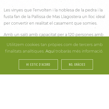
Les vinyes que l’envolten i la noblesa de la pedra i la
fusta fan de la Pallissa de Mas Llagostera un lloc ideal
per convertir en realitat el casament que somies.
Amb un saló amb capacitat per a 120 persones amb
llum i unes esplèndies vistes, aquest és un lloc ideal
Utilitzem cookies tan pròpies com de tercers amb
per connectar amb la natura. Des dels racons més
finalitats analítiques.
Aquí
trobaràs més informació.
íntims per a la cerimònia fins a espais oberts a la
vinya i la natura o racons per al record, cada detall
HI ESTIC D'ACORD
NO, GRÀCIES
està cuidat per assegurar-te els millors resultats. I
mentre arriben els convidats i tot es posa en ordre,
tu pots gaudir dels espais més acollidors de la casa
per als últims retocs del vestit o per rebre els amics o
familiars més íntims.