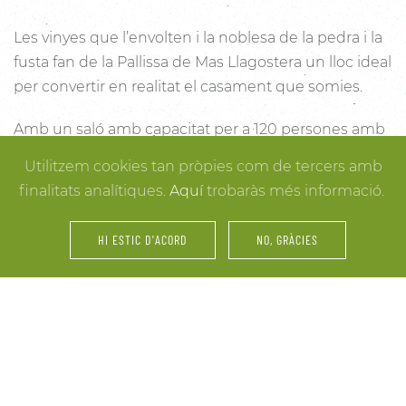
Les vinyes que l’envolten i la noblesa de la pedra i la
fusta fan de la Pallissa de Mas Llagostera un lloc ideal
per convertir en realitat el casament que somies.
Amb un saló amb capacitat per a 120 persones amb
llum i unes esplèndies vistes, aquest és un lloc ideal
Utilitzem cookies tan pròpies com de tercers amb
per connectar amb la natura. Des dels racons més
finalitats analítiques.
Aquí
trobaràs més informació.
íntims per a la cerimònia fins a espais oberts a la
vinya i la natura o racons per al record, cada detall
HI ESTIC D'ACORD
NO, GRÀCIES
està cuidat per assegurar-te els millors resultats. I
mentre arriben els convidats i tot es posa en ordre,
tu pots gaudir dels espais més acollidors de la casa
per als últims retocs del vestit o per rebre els amics o
familiars més íntims.