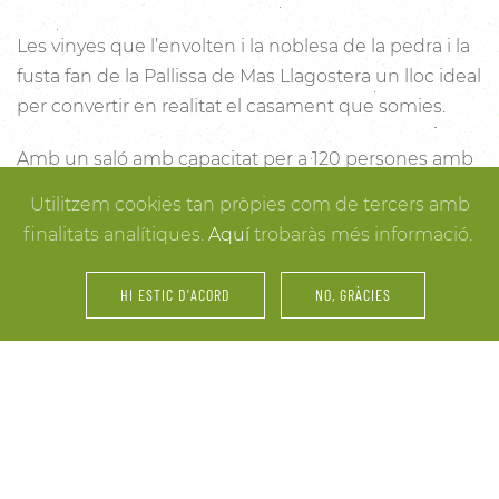
Les vinyes que l’envolten i la noblesa de la pedra i la
fusta fan de la Pallissa de Mas Llagostera un lloc ideal
per convertir en realitat el casament que somies.
Amb un saló amb capacitat per a 120 persones amb
llum i unes esplèndies vistes, aquest és un lloc ideal
Utilitzem cookies tan pròpies com de tercers amb
per connectar amb la natura. Des dels racons més
finalitats analítiques.
Aquí
trobaràs més informació.
íntims per a la cerimònia fins a espais oberts a la
vinya i la natura o racons per al record, cada detall
HI ESTIC D'ACORD
NO, GRÀCIES
està cuidat per assegurar-te els millors resultats. I
mentre arriben els convidats i tot es posa en ordre,
tu pots gaudir dels espais més acollidors de la casa
per als últims retocs del vestit o per rebre els amics o
familiars més íntims.