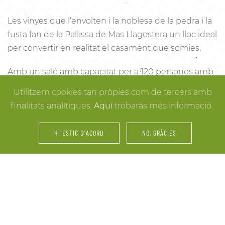
Les vinyes que l’envolten i la noblesa de la pedra i la
fusta fan de la Pallissa de Mas Llagostera un lloc ideal
per convertir en realitat el casament que somies.
Amb un saló amb capacitat per a 120 persones amb
llum i unes esplèndies vistes, aquest és un lloc ideal
Utilitzem cookies tan pròpies com de tercers amb
per connectar amb la natura. Des dels racons més
finalitats analítiques.
Aquí
trobaràs més informació.
íntims per a la cerimònia fins a espais oberts a la
vinya i la natura o racons per al record, cada detall
HI ESTIC D'ACORD
NO, GRÀCIES
està cuidat per assegurar-te els millors resultats. I
mentre arriben els convidats i tot es posa en ordre,
tu pots gaudir dels espais més acollidors de la casa
per als últims retocs del vestit o per rebre els amics o
familiars més íntims.