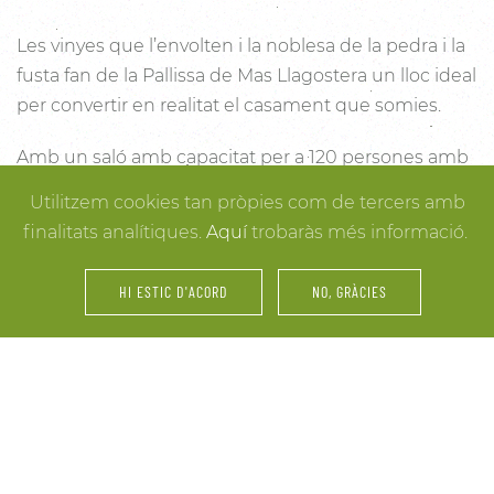
Les vinyes que l’envolten i la noblesa de la pedra i la
fusta fan de la Pallissa de Mas Llagostera un lloc ideal
per convertir en realitat el casament que somies.
Amb un saló amb capacitat per a 120 persones amb
llum i unes esplèndies vistes, aquest és un lloc ideal
Utilitzem cookies tan pròpies com de tercers amb
per connectar amb la natura. Des dels racons més
finalitats analítiques.
Aquí
trobaràs més informació.
íntims per a la cerimònia fins a espais oberts a la
vinya i la natura o racons per al record, cada detall
HI ESTIC D'ACORD
NO, GRÀCIES
està cuidat per assegurar-te els millors resultats. I
mentre arriben els convidats i tot es posa en ordre,
tu pots gaudir dels espais més acollidors de la casa
per als últims retocs del vestit o per rebre els amics o
familiars més íntims.