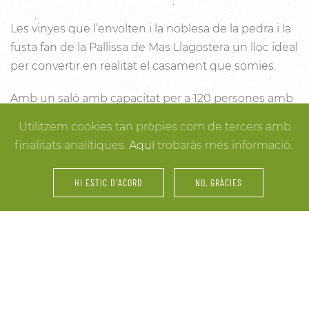
Les vinyes que l’envolten i la noblesa de la pedra i la
fusta fan de la Pallissa de Mas Llagostera un lloc ideal
per convertir en realitat el casament que somies.
Amb un saló amb capacitat per a 120 persones amb
llum i unes esplèndies vistes, aquest és un lloc ideal
Utilitzem cookies tan pròpies com de tercers amb
per connectar amb la natura. Des dels racons més
finalitats analítiques.
Aquí
trobaràs més informació.
íntims per a la cerimònia fins a espais oberts a la
vinya i la natura o racons per al record, cada detall
HI ESTIC D'ACORD
NO, GRÀCIES
està cuidat per assegurar-te els millors resultats. I
mentre arriben els convidats i tot es posa en ordre,
tu pots gaudir dels espais més acollidors de la casa
per als últims retocs del vestit o per rebre els amics o
familiars més íntims.