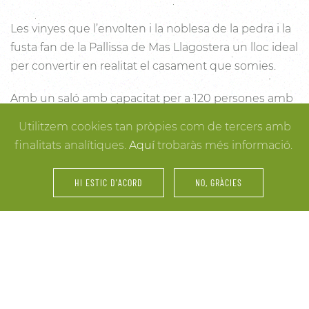
Les vinyes que l’envolten i la noblesa de la pedra i la
fusta fan de la Pallissa de Mas Llagostera un lloc ideal
per convertir en realitat el casament que somies.
Amb un saló amb capacitat per a 120 persones amb
llum i unes esplèndies vistes, aquest és un lloc ideal
Utilitzem cookies tan pròpies com de tercers amb
per connectar amb la natura. Des dels racons més
finalitats analítiques.
Aquí
trobaràs més informació.
íntims per a la cerimònia fins a espais oberts a la
vinya i la natura o racons per al record, cada detall
HI ESTIC D'ACORD
NO, GRÀCIES
està cuidat per assegurar-te els millors resultats. I
mentre arriben els convidats i tot es posa en ordre,
tu pots gaudir dels espais més acollidors de la casa
per als últims retocs del vestit o per rebre els amics o
familiars més íntims.