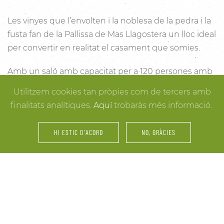
Les vinyes que l’envolten i la noblesa de la pedra i la
fusta fan de la Pallissa de Mas Llagostera un lloc ideal
per convertir en realitat el casament que somies.
Amb un saló amb capacitat per a 120 persones amb
llum i unes esplèndies vistes, aquest és un lloc ideal
Utilitzem cookies tan pròpies com de tercers amb
per connectar amb la natura. Des dels racons més
finalitats analítiques.
Aquí
trobaràs més informació.
íntims per a la cerimònia fins a espais oberts a la
vinya i la natura o racons per al record, cada detall
HI ESTIC D'ACORD
NO, GRÀCIES
està cuidat per assegurar-te els millors resultats. I
mentre arriben els convidats i tot es posa en ordre,
tu pots gaudir dels espais més acollidors de la casa
per als últims retocs del vestit o per rebre els amics o
familiars més íntims.