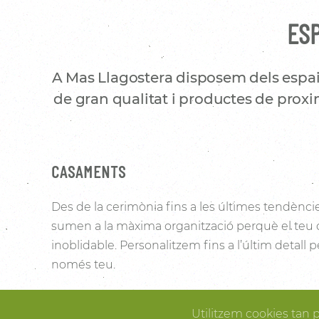
ESP
A Mas Llagostera disposem dels espai
de gran qualitat i productes de proxim
CASAMENTS
Des de la cerimònia fins a les últimes tendènci
sumen a la màxima organització perquè el teu
inoblidable. Personalitzem fins a l’últim detall
només teu.
Les vinyes que l’envolten i la noblesa de la pedra 
Utilitzem cookies tan 
Pallissa de Mas Llagostera un lloc ideal per conve