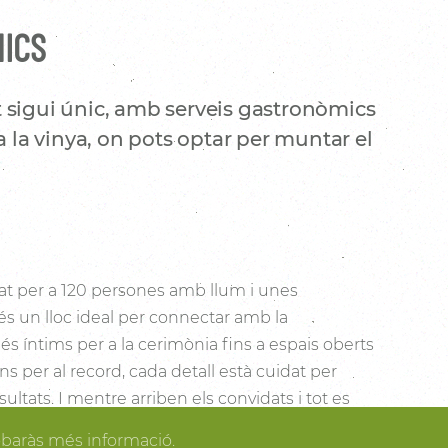
NICS
 sigui únic, amb serveis gastronòmics
a la vinya, on pots optar per muntar el
t per a 120 persones amb llum i unes
és un lloc ideal per connectar amb la
s íntims per a la cerimònia fins a espais oberts
cons per al record, cada detall està cuidat per
sultats. I mentre arriben els convidats i tot es
dir dels espais més acollidors de la casa per als
obaràs més informació.