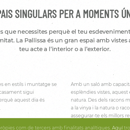
AIS SINGULARS PER A MOMENTS Ú
s que necessites perquè el teu esdeveniment
itat. La Pallissa és un gran espai amb vistes 
teu acte a l’interior o a l’exterior.
es en estils i muntatge se
Amb un saló amb capacita
 casament sigui
esplèndies vistes, aquest 
 perquè aquest dia és
natura. Des dels racons mé
a la vinya i la natura o ra
assegurar-te els millors re
i la fusta fan de la
posa en ordre, tu pots gau
pròpies com de tercers amb finalitats analítiques.
Aquí
tr
rtir en realitat el