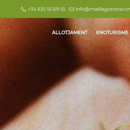
+34 635 55 69 55
info@masllagostera.c
ALLOTJAMENT
ENOTURISME