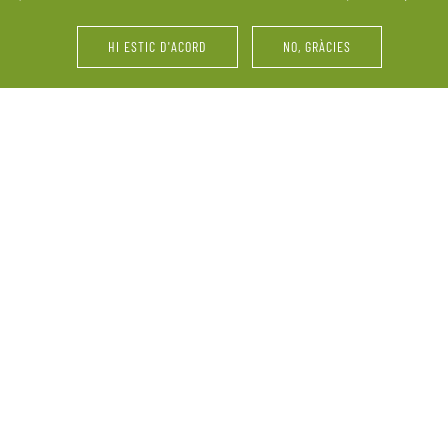
últims retocs del vestit o 
HI ESTIC D'ACORD
NO, GRÀCIES
i d’amics. La Pallissa de
Festes d’aniversari, serve
ebració. Ens adaptem a les
vinyes, maridatges, tastos 
perquè el més important
grup, reunions familiars 
informació sobre la nostra
demandes.