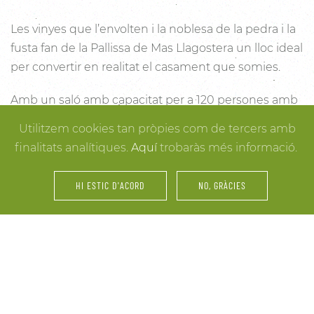
Les vinyes que l’envolten i la noblesa de la pedra i la
fusta fan de la Pallissa de Mas Llagostera un lloc ideal
per convertir en realitat el casament que somies.
Amb un saló amb capacitat per a 120 persones amb
llum i unes esplèndies vistes, aquest és un lloc ideal
Utilitzem cookies tan pròpies com de tercers amb
per connectar amb la natura. Des dels racons més
finalitats analítiques.
Aquí
trobaràs més informació.
íntims per a la cerimònia fins a espais oberts a la
vinya i la natura o racons per al record, cada detall
HI ESTIC D'ACORD
NO, GRÀCIES
està cuidat per assegurar-te els millors resultats. I
mentre arriben els convidats i tot es posa en ordre,
tu pots gaudir dels espais més acollidors de la casa
per als últims retocs del vestit o per rebre els amics o
familiars més íntims.