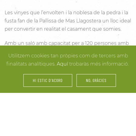
Les vinyes que l’envolten i la noblesa de la pedra i la
fusta fan de la Pallissa de Mas Llagostera un lloc ideal
per convertir en realitat el casament que somies.
Amb un saló amb capacitat per a 120 persones amb
llum i unes esplèndies vistes, aquest és un lloc ideal
Utilitzem cookies tan pròpies com de tercers amb
per connectar amb la natura. Des dels racons més
finalitats analítiques.
Aquí
trobaràs més informació.
íntims per a la cerimònia fins a espais oberts a la
vinya i la natura o racons per al record, cada detall
HI ESTIC D'ACORD
NO, GRÀCIES
està cuidat per assegurar-te els millors resultats. I
mentre arriben els convidats i tot es posa en ordre,
tu pots gaudir dels espais més acollidors de la casa
per als últims retocs del vestit o per rebre els amics o
familiars més íntims.