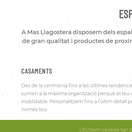
ESP
A Mas Llagostera disposem dels espai
de gran qualitat i productes de proxim
CASAMENTS
Des de la cerimònia fins a les últimes tendènci
sumen a la màxima organització perquè el teu
inoblidable. Personalitzem fins a l’últim detall
només teu.
Les vinyes que l’envolten i la noblesa de la pedra 
Utilitzem cookies tan 
Pallissa de Mas Llagostera un lloc ideal per conve