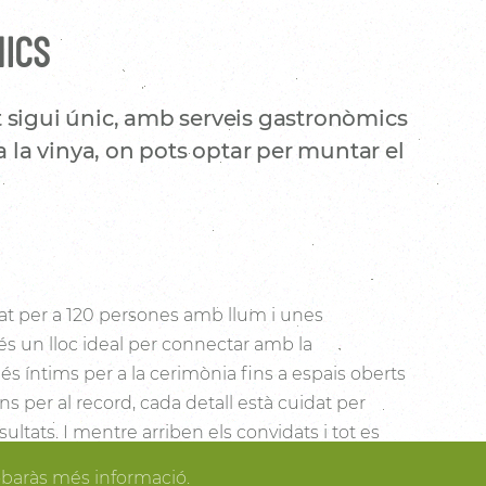
NICS
 sigui únic, amb serveis gastronòmics
a la vinya, on pots optar per muntar el
t per a 120 persones amb llum i unes
és un lloc ideal per connectar amb la
s íntims per a la cerimònia fins a espais oberts
cons per al record, cada detall està cuidat per
sultats. I mentre arriben els convidats i tot es
dir dels espais més acollidors de la casa per als
obaràs més informació.