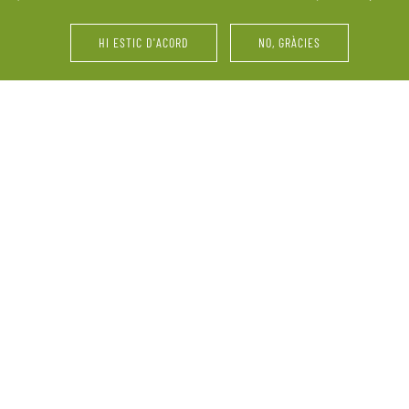
últims retocs del vestit o 
HI ESTIC D'ACORD
NO, GRÀCIES
i d’amics. La Pallissa de
Festes d’aniversari, serve
ebració. Ens adaptem a les
vinyes, maridatges, tastos 
perquè el més important
grup, reunions familiars 
informació sobre la nostra
demandes.