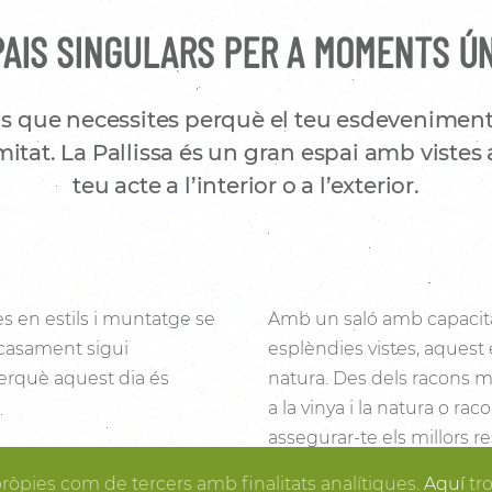
AIS SINGULARS PER A MOMENTS Ú
s que necessites perquè el teu esdeveniment
itat. La Pallissa és un gran espai amb vistes 
teu acte a l’interior o a l’exterior.
es en estils i muntatge se
Amb un saló amb capacita
 casament sigui
esplèndies vistes, aquest 
 perquè aquest dia és
natura. Des dels racons mé
a la vinya i la natura o ra
assegurar-te els millors re
i la fusta fan de la
posa en ordre, tu pots gau
pròpies com de tercers amb finalitats analítiques.
Aquí
tr
rtir en realitat el