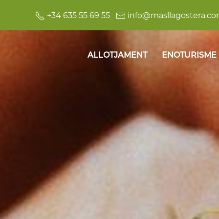
+34 635 55 69 55
info@masllagostera.c
ALLOTJAMENT
ENOTURISME