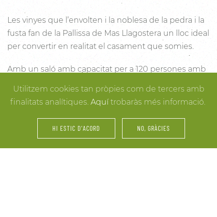
Les vinyes que l’envolten i la noblesa de la pedra i la
fusta fan de la Pallissa de Mas Llagostera un lloc ideal
per convertir en realitat el casament que somies.
Amb un saló amb capacitat per a 120 persones amb
llum i unes esplèndies vistes, aquest és un lloc ideal
Utilitzem cookies tan pròpies com de tercers amb
per connectar amb la natura. Des dels racons més
finalitats analítiques.
Aquí
trobaràs més informació.
íntims per a la cerimònia fins a espais oberts a la
vinya i la natura o racons per al record, cada detall
HI ESTIC D'ACORD
NO, GRÀCIES
està cuidat per assegurar-te els millors resultats. I
mentre arriben els convidats i tot es posa en ordre,
tu pots gaudir dels espais més acollidors de la casa
per als últims retocs del vestit o per rebre els amics o
familiars més íntims.