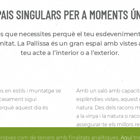
AIS SINGULARS PER A MOMENTS Ú
s que necessites perquè el teu esdeveniment
itat. La Pallissa és un gran espai amb vistes 
teu acte a l’interior o a l’exterior.
es en estils i muntatge se
Amb un saló amb capacita
 casament sigui
esplèndies vistes, aquest 
 perquè aquest dia és
natura. Des dels racons mé
a la vinya i la natura o ra
assegurar-te els millors re
i la fusta fan de la
posa en ordre, tu pots gau
pròpies com de tercers amb finalitats analítiques.
Aquí
tr
rtir en realitat el