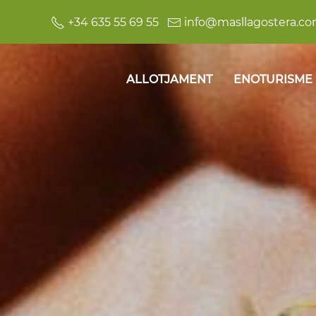
+34 635 55 69 55
info@masllagostera.c
ALLOTJAMENT
ENOTURISME