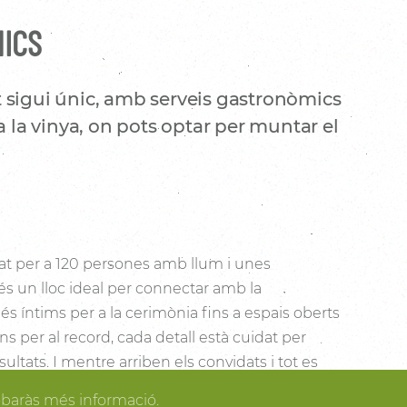
NICS
 sigui únic, amb serveis gastronòmics
a la vinya, on pots optar per muntar el
t per a 120 persones amb llum i unes
és un lloc ideal per connectar amb la
s íntims per a la cerimònia fins a espais oberts
cons per al record, cada detall està cuidat per
sultats. I mentre arriben els convidats i tot es
dir dels espais més acollidors de la casa per als
obaràs més informació.