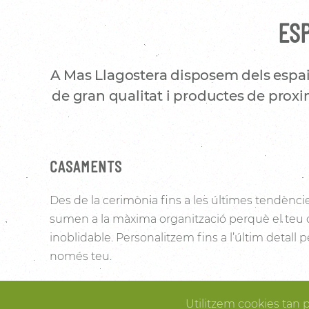
ESP
A Mas Llagostera disposem dels espai
de gran qualitat i productes de proxim
CASAMENTS
Des de la cerimònia fins a les últimes tendènci
sumen a la màxima organització perquè el teu
inoblidable. Personalitzem fins a l’últim detall
només teu.
Les vinyes que l’envolten i la noblesa de la pedra 
Utilitzem cookies tan 
Pallissa de Mas Llagostera un lloc ideal per conve