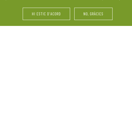
últims retocs del vestit o 
HI ESTIC D'ACORD
NO, GRÀCIES
i d’amics. La Pallissa de
Festes d’aniversari, serve
ebració. Ens adaptem a les
vinyes, maridatges, tastos 
perquè el més important
grup, reunions familiars 
informació sobre la nostra
demandes.