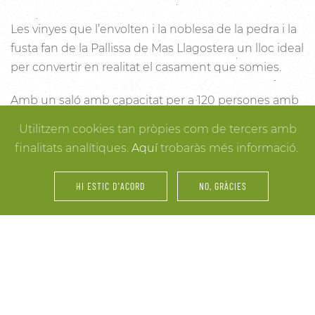
Les vinyes que l’envolten i la noblesa de la pedra i la
fusta fan de la Pallissa de Mas Llagostera un lloc ideal
per convertir en realitat el casament que somies.
Amb un saló amb capacitat per a 120 persones amb
llum i unes esplèndies vistes, aquest és un lloc ideal
Utilitzem cookies tan pròpies com de tercers amb
per connectar amb la natura. Des dels racons més
finalitats analítiques.
Aquí
trobaràs més informació.
íntims per a la cerimònia fins a espais oberts a la
vinya i la natura o racons per al record, cada detall
HI ESTIC D'ACORD
NO, GRÀCIES
està cuidat per assegurar-te els millors resultats. I
mentre arriben els convidats i tot es posa en ordre,
tu pots gaudir dels espais més acollidors de la casa
per als últims retocs del vestit o per rebre els amics o
familiars més íntims.