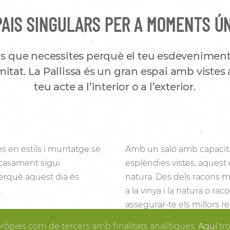
AIS SINGULARS PER A MOMENTS Ú
s que necessites perquè el teu esdeveniment
itat. La Pallissa és un gran espai amb vistes 
teu acte a l’interior o a l’exterior.
es en estils i muntatge se
Amb un saló amb capacita
 casament sigui
esplèndies vistes, aquest 
 perquè aquest dia és
natura. Des dels racons mé
a la vinya i la natura o ra
assegurar-te els millors re
i la fusta fan de la
posa en ordre, tu pots gau
pròpies com de tercers amb finalitats analítiques.
Aquí
tr
rtir en realitat el