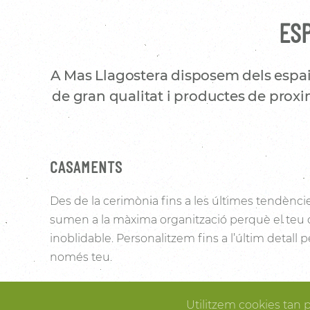
ESP
A Mas Llagostera disposem dels espai
de gran qualitat i productes de proxim
CASAMENTS
Des de la cerimònia fins a les últimes tendènci
sumen a la màxima organització perquè el teu
inoblidable. Personalitzem fins a l’últim detall
només teu.
Les vinyes que l’envolten i la noblesa de la pedra 
Utilitzem cookies tan 
Pallissa de Mas Llagostera un lloc ideal per conve