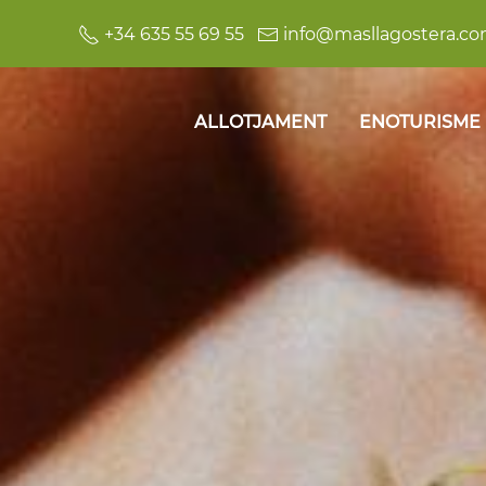
+34 635 55 69 55
info@masllagostera.c
ALLOTJAMENT
ENOTURISME