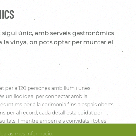
NICS
 sigui únic, amb serveis gastronòmics
a la vinya, on pots optar per muntar el
t per a 120 persones amb llum i unes
és un lloc ideal per connectar amb la
s íntims per a la cerimònia fins a espais oberts
cons per al record, cada detall està cuidat per
sultats. I mentre arriben els convidats i tot es
dir dels espais més acollidors de la casa per als
obaràs més informació.