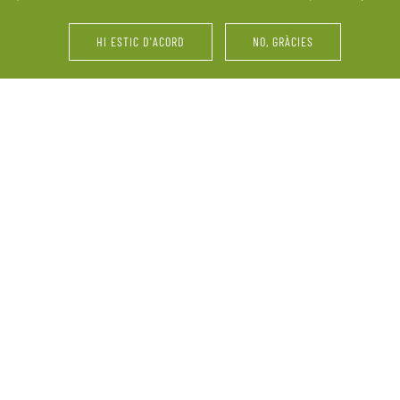
últims retocs del vestit o 
HI ESTIC D'ACORD
NO, GRÀCIES
i d’amics. La Pallissa de
Festes d’aniversari, serve
ebració. Ens adaptem a les
vinyes, maridatges, tastos 
perquè el més important
grup, reunions familiars 
informació sobre la nostra
demandes.