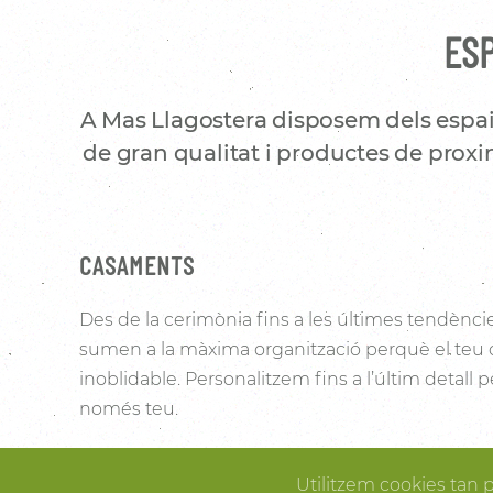
ESP
A Mas Llagostera disposem dels espai
de gran qualitat i productes de proxim
CASAMENTS
Des de la cerimònia fins a les últimes tendènci
sumen a la màxima organització perquè el teu
inoblidable. Personalitzem fins a l’últim detall
només teu.
Les vinyes que l’envolten i la noblesa de la pedra 
Utilitzem cookies tan 
Pallissa de Mas Llagostera un lloc ideal per conve