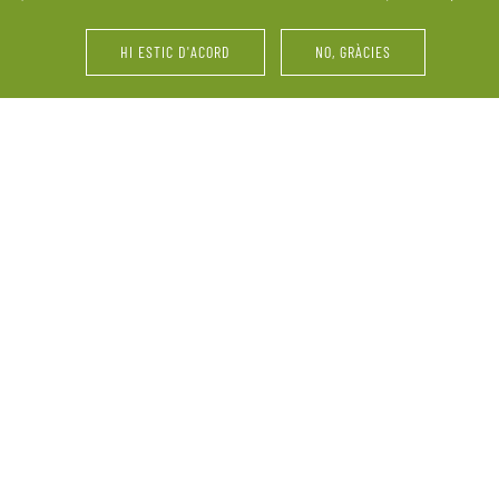
últims retocs del vestit o 
HI ESTIC D'ACORD
NO, GRÀCIES
i d’amics. La Pallissa de
Festes d’aniversari, serve
ebració. Ens adaptem a les
vinyes, maridatges, tastos 
perquè el més important
grup, reunions familiars 
informació sobre la nostra
demandes.