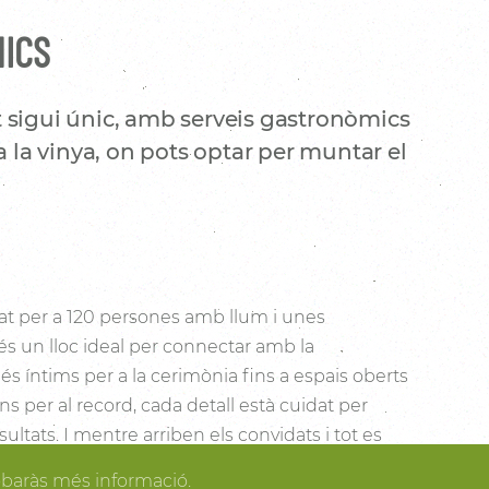
NICS
 sigui únic, amb serveis gastronòmics
a la vinya, on pots optar per muntar el
t per a 120 persones amb llum i unes
és un lloc ideal per connectar amb la
s íntims per a la cerimònia fins a espais oberts
cons per al record, cada detall està cuidat per
sultats. I mentre arriben els convidats i tot es
dir dels espais més acollidors de la casa per als
obaràs més informació.