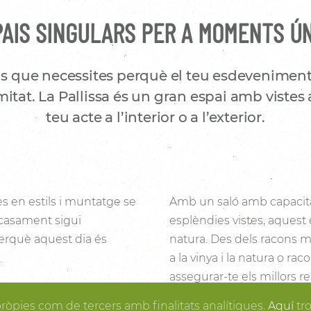
AIS SINGULARS PER A MOMENTS Ú
s que necessites perquè el teu esdeveniment
itat. La Pallissa és un gran espai amb vistes 
teu acte a l’interior o a l’exterior.
es en estils i muntatge se
Amb un saló amb capacita
 casament sigui
esplèndies vistes, aquest 
 perquè aquest dia és
natura. Des dels racons mé
a la vinya i la natura o ra
assegurar-te els millors re
i la fusta fan de la
posa en ordre, tu pots gau
pròpies com de tercers amb finalitats analítiques.
Aquí
tr
rtir en realitat el