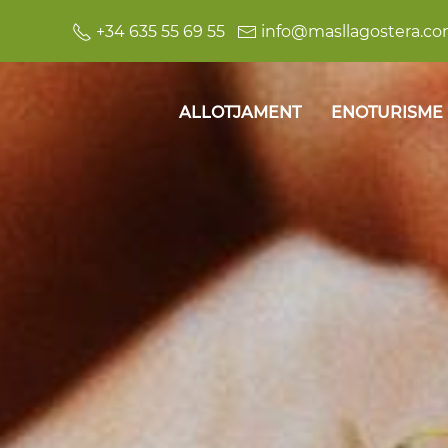
+34 635 55 69 55
info@masllagostera.c
ALLOTJAMENT
ENOTURISME