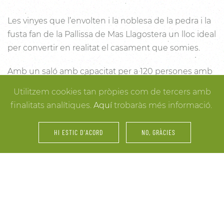
Les vinyes que l’envolten i la noblesa de la pedra i la
fusta fan de la Pallissa de Mas Llagostera un lloc ideal
per convertir en realitat el casament que somies.
Amb un saló amb capacitat per a 120 persones amb
llum i unes esplèndies vistes, aquest és un lloc ideal
Utilitzem cookies tan pròpies com de tercers amb
per connectar amb la natura. Des dels racons més
finalitats analítiques.
Aquí
trobaràs més informació.
íntims per a la cerimònia fins a espais oberts a la
vinya i la natura o racons per al record, cada detall
HI ESTIC D'ACORD
NO, GRÀCIES
està cuidat per assegurar-te els millors resultats. I
mentre arriben els convidats i tot es posa en ordre,
tu pots gaudir dels espais més acollidors de la casa
per als últims retocs del vestit o per rebre els amics o
familiars més íntims.