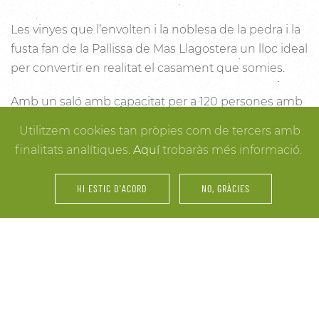
Les vinyes que l’envolten i la noblesa de la pedra i la
fusta fan de la Pallissa de Mas Llagostera un lloc ideal
per convertir en realitat el casament que somies.
Amb un saló amb capacitat per a 120 persones amb
llum i unes esplèndies vistes, aquest és un lloc ideal
Utilitzem cookies tan pròpies com de tercers amb
per connectar amb la natura. Des dels racons més
finalitats analítiques.
Aquí
trobaràs més informació.
íntims per a la cerimònia fins a espais oberts a la
vinya i la natura o racons per al record, cada detall
HI ESTIC D'ACORD
NO, GRÀCIES
està cuidat per assegurar-te els millors resultats. I
mentre arriben els convidats i tot es posa en ordre,
tu pots gaudir dels espais més acollidors de la casa
per als últims retocs del vestit o per rebre els amics o
familiars més íntims.