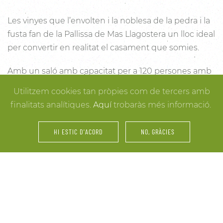
Les vinyes que l’envolten i la noblesa de la pedra i la
fusta fan de la Pallissa de Mas Llagostera un lloc ideal
per convertir en realitat el casament que somies.
Amb un saló amb capacitat per a 120 persones amb
llum i unes esplèndies vistes, aquest és un lloc ideal
Utilitzem cookies tan pròpies com de tercers amb
per connectar amb la natura. Des dels racons més
finalitats analítiques.
Aquí
trobaràs més informació.
íntims per a la cerimònia fins a espais oberts a la
vinya i la natura o racons per al record, cada detall
HI ESTIC D'ACORD
NO, GRÀCIES
està cuidat per assegurar-te els millors resultats. I
mentre arriben els convidats i tot es posa en ordre,
tu pots gaudir dels espais més acollidors de la casa
per als últims retocs del vestit o per rebre els amics o
familiars més íntims.