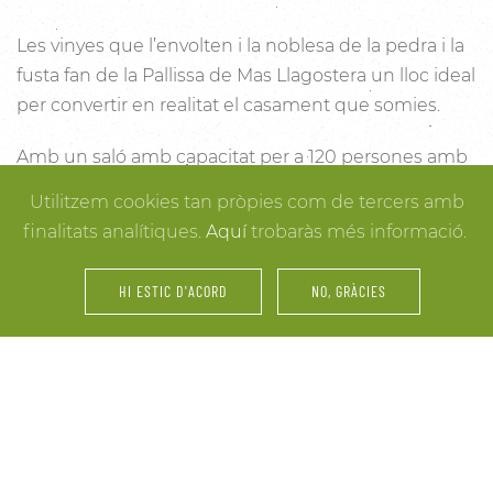
Les vinyes que l’envolten i la noblesa de la pedra i la
fusta fan de la Pallissa de Mas Llagostera un lloc ideal
per convertir en realitat el casament que somies.
Amb un saló amb capacitat per a 120 persones amb
llum i unes esplèndies vistes, aquest és un lloc ideal
Utilitzem cookies tan pròpies com de tercers amb
per connectar amb la natura. Des dels racons més
finalitats analítiques.
Aquí
trobaràs més informació.
íntims per a la cerimònia fins a espais oberts a la
vinya i la natura o racons per al record, cada detall
HI ESTIC D'ACORD
NO, GRÀCIES
està cuidat per assegurar-te els millors resultats. I
mentre arriben els convidats i tot es posa en ordre,
tu pots gaudir dels espais més acollidors de la casa
per als últims retocs del vestit o per rebre els amics o
familiars més íntims.