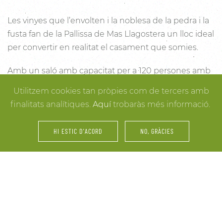
Les vinyes que l’envolten i la noblesa de la pedra i la
fusta fan de la Pallissa de Mas Llagostera un lloc ideal
per convertir en realitat el casament que somies.
Amb un saló amb capacitat per a 120 persones amb
llum i unes esplèndies vistes, aquest és un lloc ideal
Utilitzem cookies tan pròpies com de tercers amb
per connectar amb la natura. Des dels racons més
finalitats analítiques.
Aquí
trobaràs més informació.
íntims per a la cerimònia fins a espais oberts a la
vinya i la natura o racons per al record, cada detall
HI ESTIC D'ACORD
NO, GRÀCIES
està cuidat per assegurar-te els millors resultats. I
mentre arriben els convidats i tot es posa en ordre,
tu pots gaudir dels espais més acollidors de la casa
per als últims retocs del vestit o per rebre els amics o
familiars més íntims.