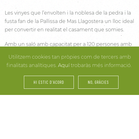
Les vinyes que l’envolten i la noblesa de la pedra i la
fusta fan de la Pallissa de Mas Llagostera un lloc ideal
per convertir en realitat el casament que somies.
Amb un saló amb capacitat per a 120 persones amb
llum i unes esplèndies vistes, aquest és un lloc ideal
Utilitzem cookies tan pròpies com de tercers amb
per connectar amb la natura. Des dels racons més
finalitats analítiques.
Aquí
trobaràs més informació.
íntims per a la cerimònia fins a espais oberts a la
vinya i la natura o racons per al record, cada detall
HI ESTIC D'ACORD
NO, GRÀCIES
està cuidat per assegurar-te els millors resultats. I
mentre arriben els convidats i tot es posa en ordre,
tu pots gaudir dels espais més acollidors de la casa
per als últims retocs del vestit o per rebre els amics o
familiars més íntims.