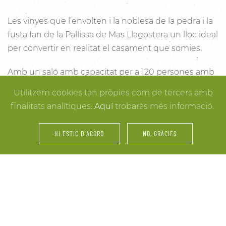
Les vinyes que l’envolten i la noblesa de la pedra i la
fusta fan de la Pallissa de Mas Llagostera un lloc ideal
per convertir en realitat el casament que somies.
Amb un saló amb capacitat per a 120 persones amb
llum i unes esplèndies vistes, aquest és un lloc ideal
Utilitzem cookies tan pròpies com de tercers amb
per connectar amb la natura. Des dels racons més
finalitats analítiques.
Aquí
trobaràs més informació.
íntims per a la cerimònia fins a espais oberts a la
vinya i la natura o racons per al record, cada detall
HI ESTIC D'ACORD
NO, GRÀCIES
està cuidat per assegurar-te els millors resultats. I
mentre arriben els convidats i tot es posa en ordre,
tu pots gaudir dels espais més acollidors de la casa
per als últims retocs del vestit o per rebre els amics o
familiars més íntims.