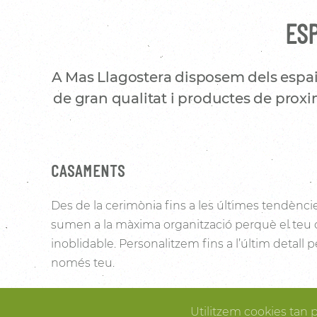
ESP
A Mas Llagostera disposem dels espai
de gran qualitat i productes de proxim
CASAMENTS
Des de la cerimònia fins a les últimes tendènci
sumen a la màxima organització perquè el teu
inoblidable. Personalitzem fins a l’últim detall
només teu.
Les vinyes que l’envolten i la noblesa de la pedra 
Utilitzem cookies tan 
Pallissa de Mas Llagostera un lloc ideal per conve