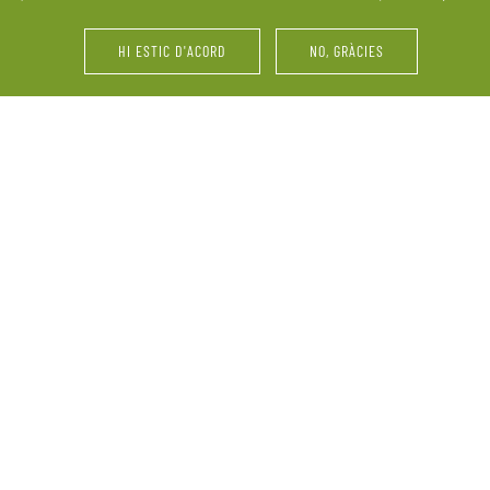
últims retocs del vestit o 
HI ESTIC D'ACORD
NO, GRÀCIES
i d’amics. La Pallissa de
Festes d’aniversari, serve
ebració. Ens adaptem a les
vinyes, maridatges, tastos 
perquè el més important
grup, reunions familiars 
informació sobre la nostra
demandes.