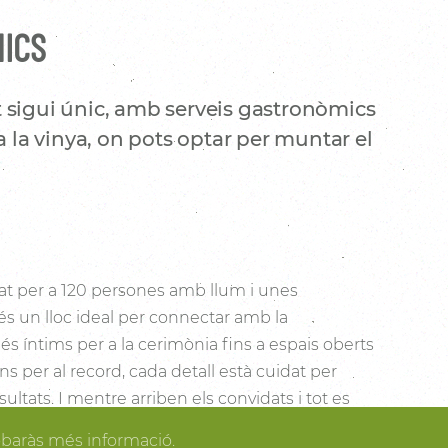
NICS
 sigui únic, amb serveis gastronòmics
a la vinya, on pots optar per muntar el
t per a 120 persones amb llum i unes
és un lloc ideal per connectar amb la
s íntims per a la cerimònia fins a espais oberts
cons per al record, cada detall està cuidat per
sultats. I mentre arriben els convidats i tot es
dir dels espais més acollidors de la casa per als
obaràs més informació.