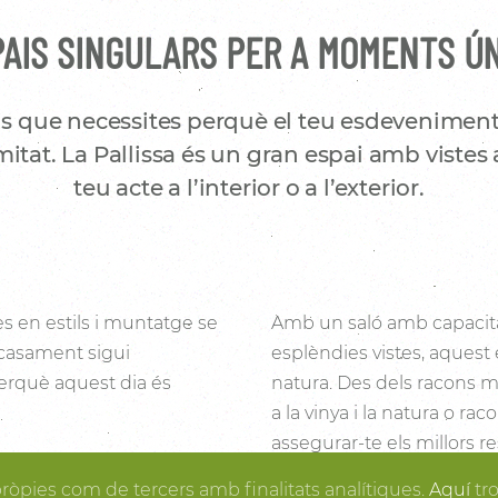
AIS SINGULARS PER A MOMENTS Ú
s que necessites perquè el teu esdeveniment
itat. La Pallissa és un gran espai amb vistes 
teu acte a l’interior o a l’exterior.
es en estils i muntatge se
Amb un saló amb capacita
 casament sigui
esplèndies vistes, aquest 
 perquè aquest dia és
natura. Des dels racons mé
a la vinya i la natura o ra
assegurar-te els millors re
i la fusta fan de la
posa en ordre, tu pots gau
pròpies com de tercers amb finalitats analítiques.
Aquí
tr
rtir en realitat el