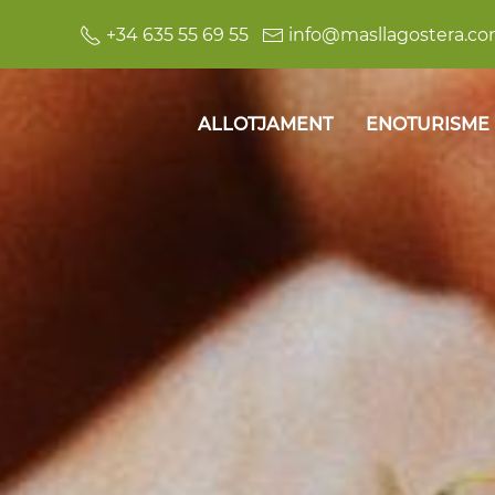
+34 635 55 69 55
info@masllagostera.c
ALLOTJAMENT
ENOTURISME