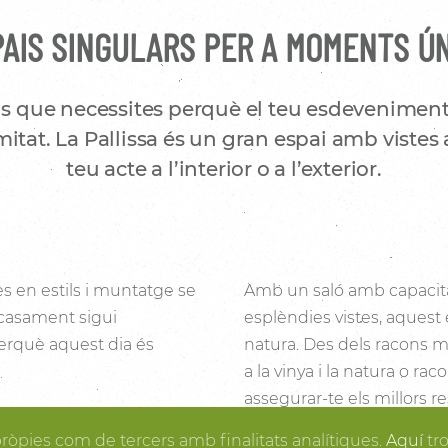
AIS SINGULARS PER A MOMENTS Ú
s que necessites perquè el teu esdeveniment
itat. La Pallissa és un gran espai amb vistes 
teu acte a l’interior o a l’exterior.
es en estils i muntatge se
Amb un saló amb capacita
 casament sigui
esplèndies vistes, aquest 
 perquè aquest dia és
natura. Des dels racons mé
a la vinya i la natura o ra
assegurar-te els millors re
i la fusta fan de la
posa en ordre, tu pots gau
pròpies com de tercers amb finalitats analítiques.
Aquí
tr
rtir en realitat el