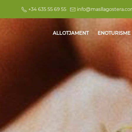
+34 635 55 69 55
info@masllagostera.c
ALLOTJAMENT
ENOTURISME