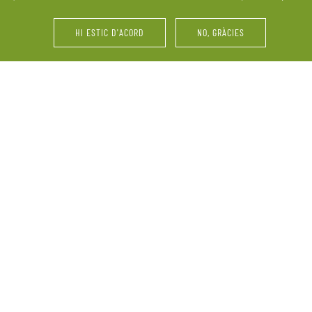
últims retocs del vestit o 
HI ESTIC D'ACORD
NO, GRÀCIES
i d’amics. La Pallissa de
Festes d’aniversari, serve
ebració. Ens adaptem a les
vinyes, maridatges, tastos 
perquè el més important
grup, reunions familiars 
informació sobre la nostra
demandes.