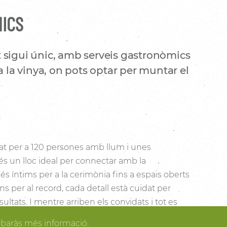
NICS
 sigui únic, amb serveis gastronòmics
a la vinya, on pots optar per muntar el
t per a 120 persones amb llum i unes
és un lloc ideal per connectar amb la
s íntims per a la cerimònia fins a espais oberts
cons per al record, cada detall està cuidat per
sultats. I mentre arriben els convidats i tot es
dir dels espais més acollidors de la casa per als
obaràs més informació.