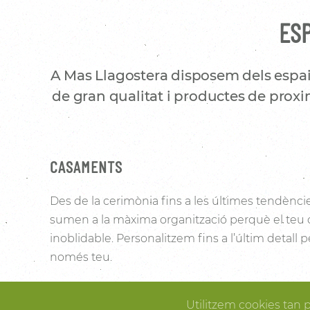
ESP
A Mas Llagostera disposem dels espai
de gran qualitat i productes de proxim
CASAMENTS
Des de la cerimònia fins a les últimes tendènci
sumen a la màxima organització perquè el teu
inoblidable. Personalitzem fins a l’últim detall
només teu.
Les vinyes que l’envolten i la noblesa de la pedra 
Utilitzem cookies tan 
Pallissa de Mas Llagostera un lloc ideal per conve