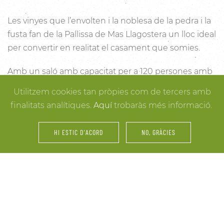
Les vinyes que l’envolten i la noblesa de la pedra i la
fusta fan de la Pallissa de Mas Llagostera un lloc ideal
per convertir en realitat el casament que somies.
Amb un saló amb capacitat per a 120 persones amb
llum i unes esplèndies vistes, aquest és un lloc ideal
Utilitzem cookies tan pròpies com de tercers amb
per connectar amb la natura. Des dels racons més
finalitats analítiques.
Aquí
trobaràs més informació.
íntims per a la cerimònia fins a espais oberts a la
vinya i la natura o racons per al record, cada detall
HI ESTIC D'ACORD
NO, GRÀCIES
està cuidat per assegurar-te els millors resultats. I
mentre arriben els convidats i tot es posa en ordre,
tu pots gaudir dels espais més acollidors de la casa
per als últims retocs del vestit o per rebre els amics o
familiars més íntims.