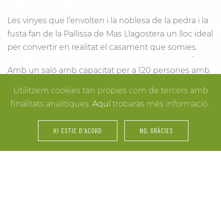
Les vinyes que l’envolten i la noblesa de la pedra i la
fusta fan de la Pallissa de Mas Llagostera un lloc ideal
per convertir en realitat el casament que somies.
Amb un saló amb capacitat per a 120 persones amb
llum i unes esplèndies vistes, aquest és un lloc ideal
Utilitzem cookies tan pròpies com de tercers amb
per connectar amb la natura. Des dels racons més
finalitats analítiques.
Aquí
trobaràs més informació.
íntims per a la cerimònia fins a espais oberts a la
vinya i la natura o racons per al record, cada detall
HI ESTIC D'ACORD
NO, GRÀCIES
està cuidat per assegurar-te els millors resultats. I
mentre arriben els convidats i tot es posa en ordre,
tu pots gaudir dels espais més acollidors de la casa
per als últims retocs del vestit o per rebre els amics o
familiars més íntims.