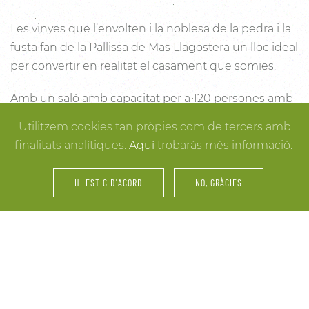
Les vinyes que l’envolten i la noblesa de la pedra i la
fusta fan de la Pallissa de Mas Llagostera un lloc ideal
per convertir en realitat el casament que somies.
Amb un saló amb capacitat per a 120 persones amb
llum i unes esplèndies vistes, aquest és un lloc ideal
Utilitzem cookies tan pròpies com de tercers amb
per connectar amb la natura. Des dels racons més
finalitats analítiques.
Aquí
trobaràs més informació.
íntims per a la cerimònia fins a espais oberts a la
vinya i la natura o racons per al record, cada detall
HI ESTIC D'ACORD
NO, GRÀCIES
està cuidat per assegurar-te els millors resultats. I
mentre arriben els convidats i tot es posa en ordre,
tu pots gaudir dels espais més acollidors de la casa
per als últims retocs del vestit o per rebre els amics o
familiars més íntims.