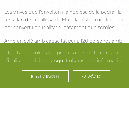
Les vinyes que l’envolten i la noblesa de la pedra i la
fusta fan de la Pallissa de Mas Llagostera un lloc ideal
per convertir en realitat el casament que somies.
Amb un saló amb capacitat per a 120 persones amb
llum i unes esplèndies vistes, aquest és un lloc ideal
Utilitzem cookies tan pròpies com de tercers amb
per connectar amb la natura. Des dels racons més
finalitats analítiques.
Aquí
trobaràs més informació.
íntims per a la cerimònia fins a espais oberts a la
vinya i la natura o racons per al record, cada detall
HI ESTIC D'ACORD
NO, GRÀCIES
està cuidat per assegurar-te els millors resultats. I
mentre arriben els convidats i tot es posa en ordre,
tu pots gaudir dels espais més acollidors de la casa
per als últims retocs del vestit o per rebre els amics o
familiars més íntims.