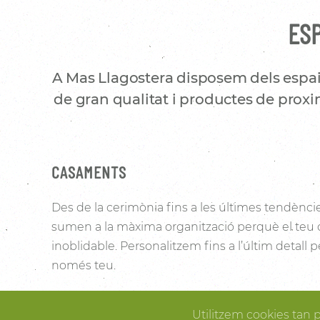
ESP
A Mas Llagostera disposem dels espai
de gran qualitat i productes de proxim
CASAMENTS
Des de la cerimònia fins a les últimes tendènci
sumen a la màxima organització perquè el teu
inoblidable. Personalitzem fins a l’últim detall
només teu.
Les vinyes que l’envolten i la noblesa de la pedra 
Utilitzem cookies tan 
Pallissa de Mas Llagostera un lloc ideal per conve