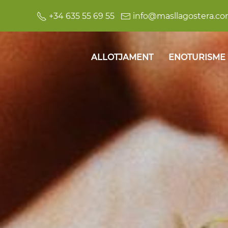
+34 635 55 69 55
info@masllagostera.c
ALLOTJAMENT
ENOTURISME