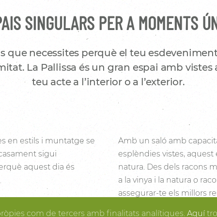
AIS SINGULARS PER A MOMENTS Ú
s que necessites perquè el teu esdeveniment
itat. La Pallissa és un gran espai amb vistes 
teu acte a l’interior o a l’exterior.
es en estils i muntatge se
Amb un saló amb capacita
 casament sigui
esplèndies vistes, aquest 
 perquè aquest dia és
natura. Des dels racons mé
a la vinya i la natura o ra
assegurar-te els millors re
i la fusta fan de la
posa en ordre, tu pots gau
pròpies com de tercers amb finalitats analítiques.
Aquí
tr
rtir en realitat el