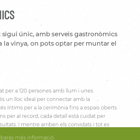
NICS
 sigui únic, amb serveis gastronòmics
a la vinya, on pots optar per muntar el
t per a 120 persones amb llum i unes
és un lloc ideal per connectar amb la
s íntims per a la cerimònia fins a espais oberts
cons per al record, cada detall està cuidat per
sultats. I mentre arriben els convidats i tot es
dir dels espais més acollidors de la casa per als
obaràs més informació.