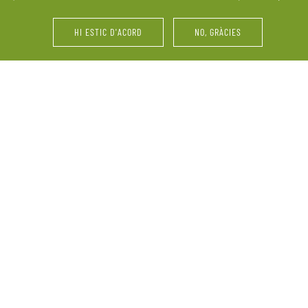
últims retocs del vestit o 
HI ESTIC D'ACORD
NO, GRÀCIES
i d’amics. La Pallissa de
Festes d’aniversari, serve
ebració. Ens adaptem a les
vinyes, maridatges, tastos 
perquè el més important
grup, reunions familiars 
informació sobre la nostra
demandes.