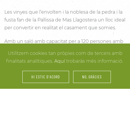
Les vinyes que l’envolten i la noblesa de la pedra i la
fusta fan de la Pallissa de Mas Llagostera un lloc ideal
per convertir en realitat el casament que somies.
Amb un saló amb capacitat per a 120 persones amb
llum i unes esplèndies vistes, aquest és un lloc ideal
Utilitzem cookies tan pròpies com de tercers amb
per connectar amb la natura. Des dels racons més
finalitats analítiques.
Aquí
trobaràs més informació.
íntims per a la cerimònia fins a espais oberts a la
vinya i la natura o racons per al record, cada detall
HI ESTIC D'ACORD
NO, GRÀCIES
està cuidat per assegurar-te els millors resultats. I
mentre arriben els convidats i tot es posa en ordre,
tu pots gaudir dels espais més acollidors de la casa
per als últims retocs del vestit o per rebre els amics o
familiars més íntims.