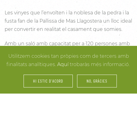
Les vinyes que l’envolten i la noblesa de la pedra i la
fusta fan de la Pallissa de Mas Llagostera un lloc ideal
per convertir en realitat el casament que somies.
Amb un saló amb capacitat per a 120 persones amb
llum i unes esplèndies vistes, aquest és un lloc ideal
Utilitzem cookies tan pròpies com de tercers amb
per connectar amb la natura. Des dels racons més
finalitats analítiques.
Aquí
trobaràs més informació.
íntims per a la cerimònia fins a espais oberts a la
vinya i la natura o racons per al record, cada detall
HI ESTIC D'ACORD
NO, GRÀCIES
està cuidat per assegurar-te els millors resultats. I
mentre arriben els convidats i tot es posa en ordre,
tu pots gaudir dels espais més acollidors de la casa
per als últims retocs del vestit o per rebre els amics o
familiars més íntims.