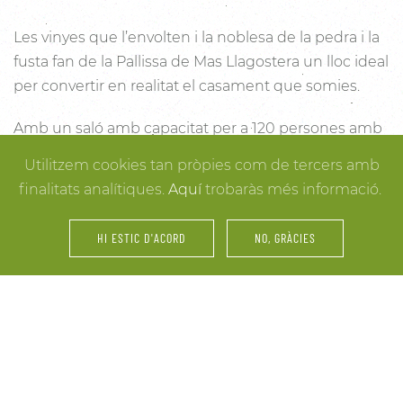
Les vinyes que l’envolten i la noblesa de la pedra i la
fusta fan de la Pallissa de Mas Llagostera un lloc ideal
per convertir en realitat el casament que somies.
Amb un saló amb capacitat per a 120 persones amb
llum i unes esplèndies vistes, aquest és un lloc ideal
Utilitzem cookies tan pròpies com de tercers amb
per connectar amb la natura. Des dels racons més
finalitats analítiques.
Aquí
trobaràs més informació.
íntims per a la cerimònia fins a espais oberts a la
vinya i la natura o racons per al record, cada detall
HI ESTIC D'ACORD
NO, GRÀCIES
està cuidat per assegurar-te els millors resultats. I
mentre arriben els convidats i tot es posa en ordre,
tu pots gaudir dels espais més acollidors de la casa
per als últims retocs del vestit o per rebre els amics o
familiars més íntims.