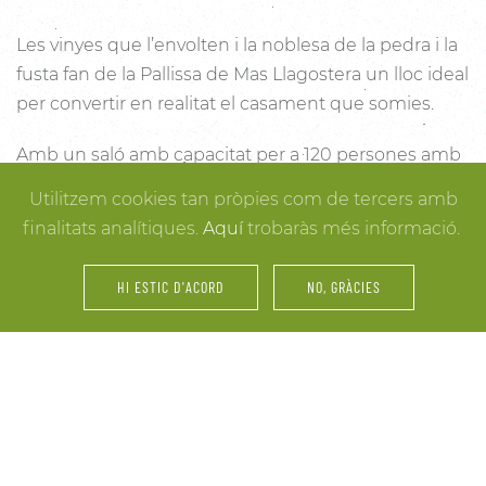
Les vinyes que l’envolten i la noblesa de la pedra i la
fusta fan de la Pallissa de Mas Llagostera un lloc ideal
per convertir en realitat el casament que somies.
Amb un saló amb capacitat per a 120 persones amb
llum i unes esplèndies vistes, aquest és un lloc ideal
Utilitzem cookies tan pròpies com de tercers amb
per connectar amb la natura. Des dels racons més
finalitats analítiques.
Aquí
trobaràs més informació.
íntims per a la cerimònia fins a espais oberts a la
vinya i la natura o racons per al record, cada detall
HI ESTIC D'ACORD
NO, GRÀCIES
està cuidat per assegurar-te els millors resultats. I
mentre arriben els convidats i tot es posa en ordre,
tu pots gaudir dels espais més acollidors de la casa
per als últims retocs del vestit o per rebre els amics o
familiars més íntims.