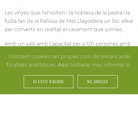
Les vinyes que l’envolten i la noblesa de la pedra i la
fusta fan de la Pallissa de Mas Llagostera un lloc ideal
per convertir en realitat el casament que somies.
Amb un saló amb capacitat per a 120 persones amb
llum i unes esplèndies vistes, aquest és un lloc ideal
Utilitzem cookies tan pròpies com de tercers amb
per connectar amb la natura. Des dels racons més
finalitats analítiques.
Aquí
trobaràs més informació.
íntims per a la cerimònia fins a espais oberts a la
vinya i la natura o racons per al record, cada detall
HI ESTIC D'ACORD
NO, GRÀCIES
està cuidat per assegurar-te els millors resultats. I
mentre arriben els convidats i tot es posa en ordre,
tu pots gaudir dels espais més acollidors de la casa
per als últims retocs del vestit o per rebre els amics o
familiars més íntims.