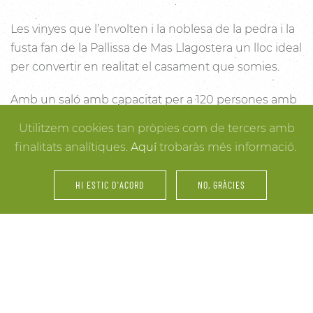
Les vinyes que l’envolten i la noblesa de la pedra i la
fusta fan de la Pallissa de Mas Llagostera un lloc ideal
per convertir en realitat el casament que somies.
Amb un saló amb capacitat per a 120 persones amb
llum i unes esplèndies vistes, aquest és un lloc ideal
Utilitzem cookies tan pròpies com de tercers amb
per connectar amb la natura. Des dels racons més
finalitats analítiques.
Aquí
trobaràs més informació.
íntims per a la cerimònia fins a espais oberts a la
vinya i la natura o racons per al record, cada detall
HI ESTIC D'ACORD
NO, GRÀCIES
està cuidat per assegurar-te els millors resultats. I
mentre arriben els convidats i tot es posa en ordre,
tu pots gaudir dels espais més acollidors de la casa
per als últims retocs del vestit o per rebre els amics o
familiars més íntims.