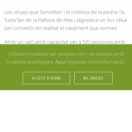
Les vinyes que l’envolten i la noblesa de la pedra i la
fusta fan de la Pallissa de Mas Llagostera un lloc ideal
per convertir en realitat el casament que somies.
Amb un saló amb capacitat per a 120 persones amb
llum i unes esplèndies vistes, aquest és un lloc ideal
Utilitzem cookies tan pròpies com de tercers amb
per connectar amb la natura. Des dels racons més
finalitats analítiques.
Aquí
trobaràs més informació.
íntims per a la cerimònia fins a espais oberts a la
vinya i la natura o racons per al record, cada detall
HI ESTIC D'ACORD
NO, GRÀCIES
està cuidat per assegurar-te els millors resultats. I
mentre arriben els convidats i tot es posa en ordre,
tu pots gaudir dels espais més acollidors de la casa
per als últims retocs del vestit o per rebre els amics o
familiars més íntims.