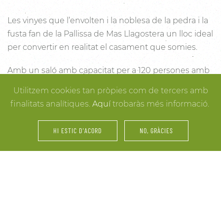
Les vinyes que l’envolten i la noblesa de la pedra i la
fusta fan de la Pallissa de Mas Llagostera un lloc ideal
per convertir en realitat el casament que somies.
Amb un saló amb capacitat per a 120 persones amb
llum i unes esplèndies vistes, aquest és un lloc ideal
Utilitzem cookies tan pròpies com de tercers amb
per connectar amb la natura. Des dels racons més
finalitats analítiques.
Aquí
trobaràs més informació.
íntims per a la cerimònia fins a espais oberts a la
vinya i la natura o racons per al record, cada detall
HI ESTIC D'ACORD
NO, GRÀCIES
està cuidat per assegurar-te els millors resultats. I
mentre arriben els convidats i tot es posa en ordre,
tu pots gaudir dels espais més acollidors de la casa
per als últims retocs del vestit o per rebre els amics o
familiars més íntims.