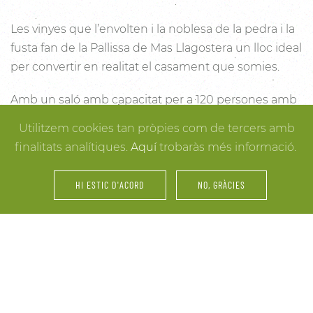
Les vinyes que l’envolten i la noblesa de la pedra i la
fusta fan de la Pallissa de Mas Llagostera un lloc ideal
per convertir en realitat el casament que somies.
Amb un saló amb capacitat per a 120 persones amb
llum i unes esplèndies vistes, aquest és un lloc ideal
Utilitzem cookies tan pròpies com de tercers amb
per connectar amb la natura. Des dels racons més
finalitats analítiques.
Aquí
trobaràs més informació.
íntims per a la cerimònia fins a espais oberts a la
vinya i la natura o racons per al record, cada detall
HI ESTIC D'ACORD
NO, GRÀCIES
està cuidat per assegurar-te els millors resultats. I
mentre arriben els convidats i tot es posa en ordre,
tu pots gaudir dels espais més acollidors de la casa
per als últims retocs del vestit o per rebre els amics o
familiars més íntims.