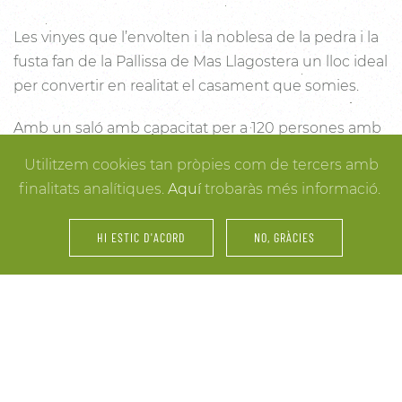
Les vinyes que l’envolten i la noblesa de la pedra i la
fusta fan de la Pallissa de Mas Llagostera un lloc ideal
per convertir en realitat el casament que somies.
Amb un saló amb capacitat per a 120 persones amb
llum i unes esplèndies vistes, aquest és un lloc ideal
Utilitzem cookies tan pròpies com de tercers amb
per connectar amb la natura. Des dels racons més
finalitats analítiques.
Aquí
trobaràs més informació.
íntims per a la cerimònia fins a espais oberts a la
vinya i la natura o racons per al record, cada detall
HI ESTIC D'ACORD
NO, GRÀCIES
està cuidat per assegurar-te els millors resultats. I
mentre arriben els convidats i tot es posa en ordre,
tu pots gaudir dels espais més acollidors de la casa
per als últims retocs del vestit o per rebre els amics o
familiars més íntims.