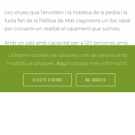
Les vinyes que l’envolten i la noblesa de la pedra i la
fusta fan de la Pallissa de Mas Llagostera un lloc ideal
per convertir en realitat el casament que somies.
Amb un saló amb capacitat per a 120 persones amb
llum i unes esplèndies vistes, aquest és un lloc ideal
Utilitzem cookies tan pròpies com de tercers amb
per connectar amb la natura. Des dels racons més
finalitats analítiques.
Aquí
trobaràs més informació.
íntims per a la cerimònia fins a espais oberts a la
vinya i la natura o racons per al record, cada detall
HI ESTIC D'ACORD
NO, GRÀCIES
està cuidat per assegurar-te els millors resultats. I
mentre arriben els convidats i tot es posa en ordre,
tu pots gaudir dels espais més acollidors de la casa
per als últims retocs del vestit o per rebre els amics o
familiars més íntims.