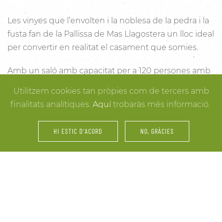
Les vinyes que l’envolten i la noblesa de la pedra i la
fusta fan de la Pallissa de Mas Llagostera un lloc ideal
per convertir en realitat el casament que somies.
Amb un saló amb capacitat per a 120 persones amb
llum i unes esplèndies vistes, aquest és un lloc ideal
Utilitzem cookies tan pròpies com de tercers amb
per connectar amb la natura. Des dels racons més
finalitats analítiques.
Aquí
trobaràs més informació.
íntims per a la cerimònia fins a espais oberts a la
vinya i la natura o racons per al record, cada detall
HI ESTIC D'ACORD
NO, GRÀCIES
està cuidat per assegurar-te els millors resultats. I
mentre arriben els convidats i tot es posa en ordre,
tu pots gaudir dels espais més acollidors de la casa
per als últims retocs del vestit o per rebre els amics o
familiars més íntims.