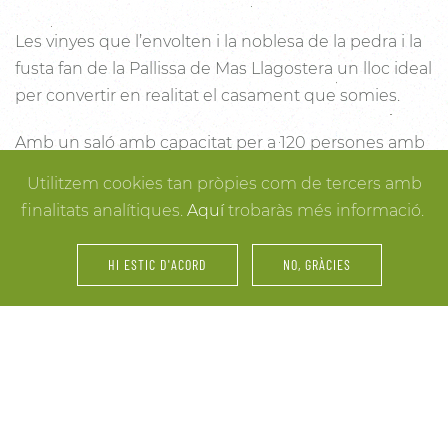
Les vinyes que l’envolten i la noblesa de la pedra i la
fusta fan de la Pallissa de Mas Llagostera un lloc ideal
per convertir en realitat el casament que somies.
Amb un saló amb capacitat per a 120 persones amb
llum i unes esplèndies vistes, aquest és un lloc ideal
Utilitzem cookies tan pròpies com de tercers amb
per connectar amb la natura. Des dels racons més
finalitats analítiques.
Aquí
trobaràs més informació.
íntims per a la cerimònia fins a espais oberts a la
vinya i la natura o racons per al record, cada detall
HI ESTIC D'ACORD
NO, GRÀCIES
està cuidat per assegurar-te els millors resultats. I
mentre arriben els convidats i tot es posa en ordre,
tu pots gaudir dels espais més acollidors de la casa
per als últims retocs del vestit o per rebre els amics o
familiars més íntims.