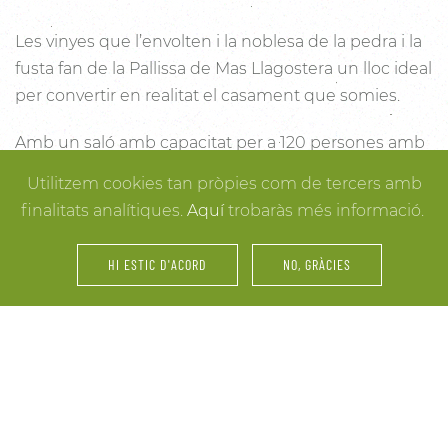
Les vinyes que l’envolten i la noblesa de la pedra i la
fusta fan de la Pallissa de Mas Llagostera un lloc ideal
per convertir en realitat el casament que somies.
Amb un saló amb capacitat per a 120 persones amb
llum i unes esplèndies vistes, aquest és un lloc ideal
Utilitzem cookies tan pròpies com de tercers amb
per connectar amb la natura. Des dels racons més
finalitats analítiques.
Aquí
trobaràs més informació.
íntims per a la cerimònia fins a espais oberts a la
vinya i la natura o racons per al record, cada detall
HI ESTIC D'ACORD
NO, GRÀCIES
està cuidat per assegurar-te els millors resultats. I
mentre arriben els convidats i tot es posa en ordre,
tu pots gaudir dels espais més acollidors de la casa
per als últims retocs del vestit o per rebre els amics o
familiars més íntims.