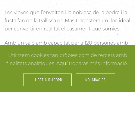
Les vinyes que l’envolten i la noblesa de la pedra i la
fusta fan de la Pallissa de Mas Llagostera un lloc ideal
per convertir en realitat el casament que somies.
Amb un saló amb capacitat per a 120 persones amb
llum i unes esplèndies vistes, aquest és un lloc ideal
Utilitzem cookies tan pròpies com de tercers amb
per connectar amb la natura. Des dels racons més
finalitats analítiques.
Aquí
trobaràs més informació.
íntims per a la cerimònia fins a espais oberts a la
vinya i la natura o racons per al record, cada detall
HI ESTIC D'ACORD
NO, GRÀCIES
està cuidat per assegurar-te els millors resultats. I
mentre arriben els convidats i tot es posa en ordre,
tu pots gaudir dels espais més acollidors de la casa
per als últims retocs del vestit o per rebre els amics o
familiars més íntims.