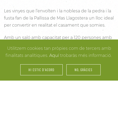
Les vinyes que l’envolten i la noblesa de la pedra i la
fusta fan de la Pallissa de Mas Llagostera un lloc ideal
per convertir en realitat el casament que somies.
Amb un saló amb capacitat per a 120 persones amb
llum i unes esplèndies vistes, aquest és un lloc ideal
Utilitzem cookies tan pròpies com de tercers amb
per connectar amb la natura. Des dels racons més
finalitats analítiques.
Aquí
trobaràs més informació.
íntims per a la cerimònia fins a espais oberts a la
vinya i la natura o racons per al record, cada detall
HI ESTIC D'ACORD
NO, GRÀCIES
està cuidat per assegurar-te els millors resultats. I
mentre arriben els convidats i tot es posa en ordre,
tu pots gaudir dels espais més acollidors de la casa
per als últims retocs del vestit o per rebre els amics o
familiars més íntims.